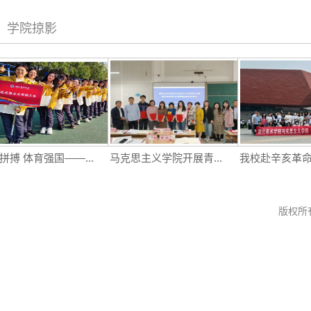
学院掠影
 体育强国——...
马克思主义学院开展青...
我校赴辛亥革命博物
版权所有 